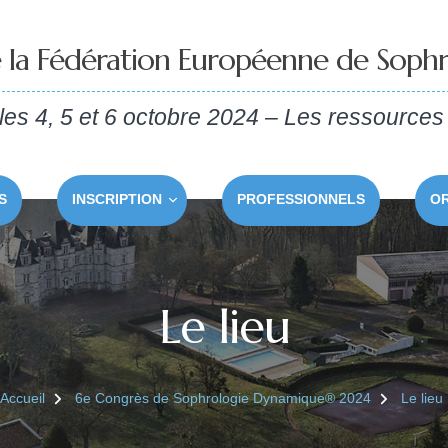
 la Fédération Européenne de Soph
es 4, 5 et 6 octobre 2024 – Les
ressources
S
INSCRIPTION
PROFESSIONNELS
O
Le lieu
Accueil
6e Congrès de Sophrologie Dynamique® 2024
Le lieu